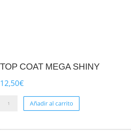
TOP COAT MEGA SHINY
12,50
€
TOP
Añadir al carrito
COAT
MEGA
SHINY
cantidad