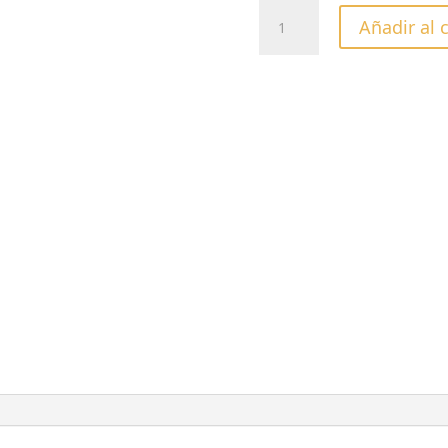
SUAVIZANTE
Añadir al 
DE
CUTÍCULAS
MANICURA
CON
ALOE
VERA
Y
HOJA
DE
OLIVO
118
ML.
cantidad