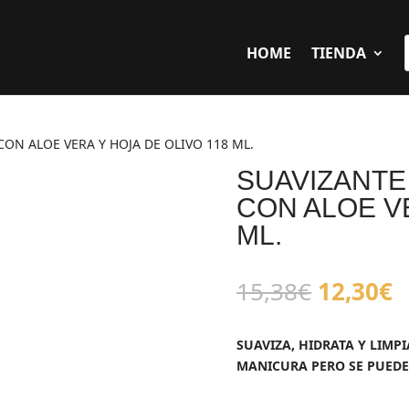
HOME
TIENDA
ON ALOE VERA Y HOJA DE OLIVO 118 ML.
SUAVIZANTE
CON ALOE VE
ML.
El
E
15,38
€
12,30
€
precio
p
original
a
SUAVIZA, HIDRATA Y LIMP
era:
e
MANICURA PERO SE PUEDE
15,38€.
1