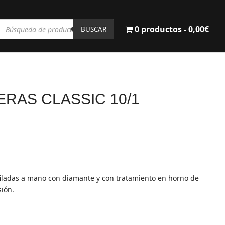
Búsqueda
0 productos
0,00€
de
BUSCAR
productos
ERAS CLASSIC 10/1
ecio
tual
:
99€.
afiladas a mano con diamante y con tratamiento en horno de
sión.