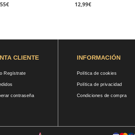
El
,55
€
12,99
€
ecio
precio
ginal
actual
:
es:
95€.
14,55€.
NTA CLIENTE
INFORMACIÓN
o Regístrate
Política de cookies
edidos
Política de privacidad
erar contraseña
Condiciones de compra