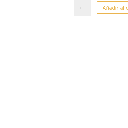
STALEKS
Añadir al 
TIJERAS
CLASSIC
10/1
cantidad