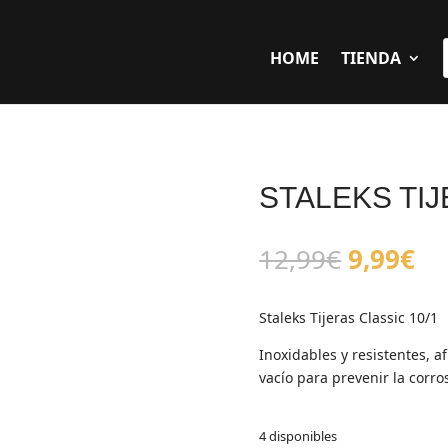
HOME
TIENDA
STALEKS TIJ
El
El
12,99
€
9,99
€
precio
pr
original
ac
Staleks Tijeras Classic 10/1
era:
es
12,99€.
9,
Inoxidables y resistentes, 
vacío para prevenir la corro
4 disponibles