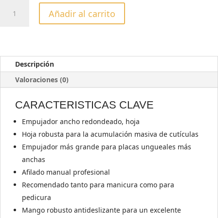
STALEKS
Añadir al carrito
PUSHER
EXPERT
30/5
cantidad
Descripción
Valoraciones (0)
CARACTERISTICAS CLAVE
Empujador ancho redondeado, hoja
Hoja robusta para la acumulación masiva de cutículas
Empujador más grande para placas ungueales más
anchas
Afilado manual profesional
Recomendado tanto para manicura como para
pedicura
Mango robusto antideslizante para un excelente