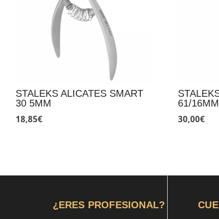
STALEKS ALICATES SMART
STALEKS
30 5MM
61/16M
18,85
€
30,00
€
¿ERES PROFESIONAL?
CUE