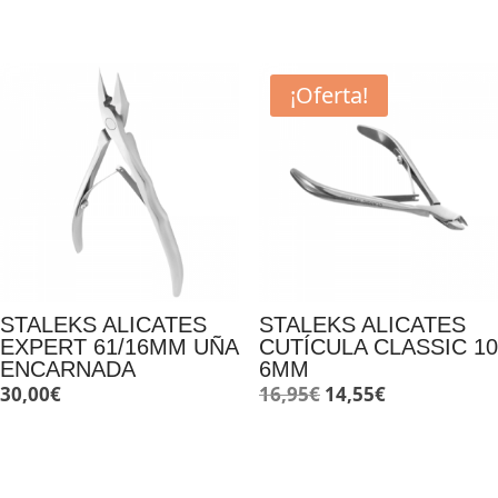
precio
precio
original
actual
era:
es:
¡Oferta!
17,95€.
14,99€.
STALEKS ALICATES
STALEKS ALICATES
EXPERT 61/16MM UÑA
CUTÍCULA CLASSIC 10
ENCARNADA
6MM
El
El
30,00
€
16,95
€
14,55
€
precio
precio
original
actual
era:
es: