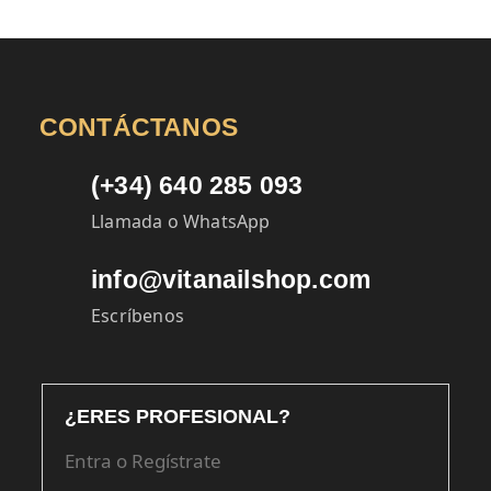
16,95€.
14,55€.
CONTÁCTANOS
(+34) 640 285 093
Llamada o WhatsApp
info@vitanailshop.com
Escríbenos
¿ERES PROFESIONAL?
Entra o Regístrate