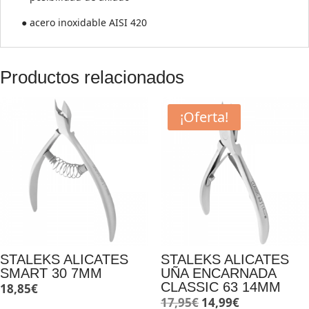
● acero inoxidable AISI 420
Productos relacionados
¡Oferta!
STALEKS ALICATES
STALEKS ALICATES
SMART 30 7MM
UÑA ENCARNADA
CLASSIC 63 14MM
18,85
€
El
El
17,95
€
14,99
€