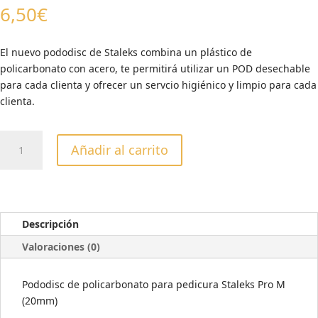
6,50
€
El nuevo pododisc de Staleks combina un plástico de
policarbonato con acero, te permitirá utilizar un POD desechable
para cada clienta y ofrecer un servcio higiénico y limpio para cada
clienta.
PACK
Añadir al carrito
PODODISC
DE
POLICARBONATO
+
5
Descripción
PODS
Valoraciones (0)
M
(20
Pododisc de policarbonato para pedicura Staleks Pro M
MM)
(20mm)
cantidad