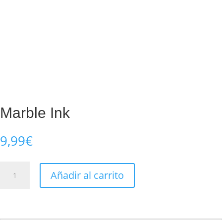
Marble Ink
9,99
€
Marble
Añadir al carrito
Ink
cantidad