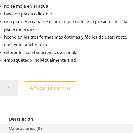
no se moja en el agua
base de plástico flexible
una pequeña capa de espuma que reduce la presión sobre la
placa de la uña
hecho en las tres formas más óptimas y fáciles de usar: recto,
creciente, ancho recto
diferentes combinaciones de sémola
empaquetado individualmente 1 ud
LIMA
Añadir al carrito
MINERAL
RECTA
100/180
GRIT
NFB-
Descripción
20/1
Valoraciones (0)
cantidad