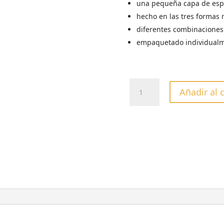
una pequeña capa de espu
hecho en las tres formas m
diferentes combinaciones
empaquetado individualm
LIMA
Añadir al 
MINERAL
MEDIA
LUNA
180/240
GRIT
cantidad