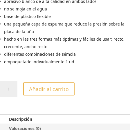
abrasivo blanco de alta calidad en ambos lados
no se moja en el agua
base de plástico flexible
una pequeña capa de espuma que reduce la presión sobre la
placa de la uña
hecho en las tres formas más óptimas y fáciles de usar: recto,
creciente, ancho recto
diferentes combinaciones de sémola
empaquetado individualmente 1 ud
LIMA
Añadir al carrito
MINERAL
MEDIA
LUNA
100/180
GRIT
Descripción
cantidad
Valoraciones (0)