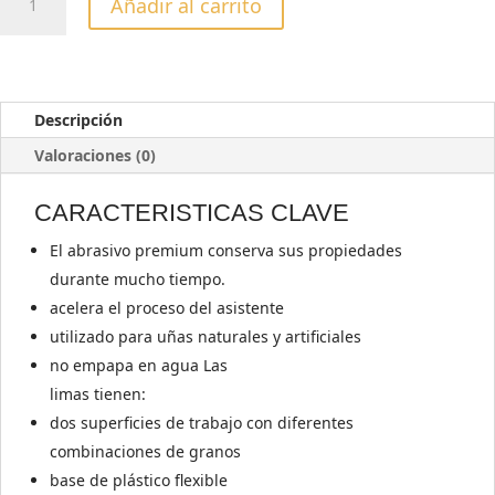
Añadir al carrito
MINERAL
EXCLUSIVE
RECTA
100/150
GRIT
Descripción
cantidad
Valoraciones (0)
CARACTERISTICAS CLAVE
El abrasivo premium conserva sus propiedades
durante mucho tiempo.
acelera el proceso del asistente
utilizado para uñas naturales y artificiales
no empapa en agua Las
limas tienen:
dos superficies de trabajo con diferentes
combinaciones de granos
base de plástico flexible