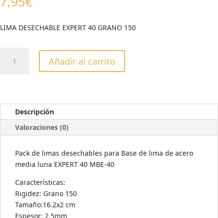
7,95
€
LIMA DESECHABLE EXPERT 40 GRANO 150
LIMA
Añadir al carrito
DESECHABLE
EXPERT
40
GRANO
150
Descripción
cantidad
Valoraciones (0)
Pack de limas desechables para Base de lima de acero
media luna EXPERT 40 MBE-40
Características:
Rigidez: Grano 150
Tamaño:16.2x2 cm
Espesor: 2.5mm