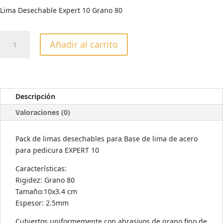
Lima Desechable Expert 10 Grano 80
LIMA
Añadir al carrito
DESECHABLE
EXPERT
10
GRANO
80
Descripción
cantidad
Valoraciones (0)
Pack de limas desechables para Base de lima de acero
para pedicura EXPERT 10
Características:
Rigidez: Grano 80
Tamaño:10x3.4 cm
Espesor: 2.5mm
Cubiertos uniformemente con abrasivos de grano fino de