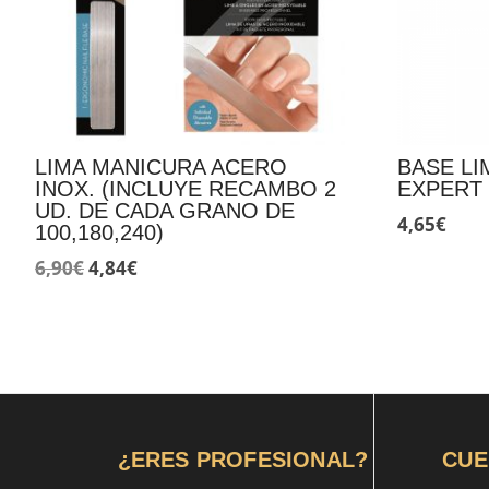
LIMA MANICURA ACERO
BASE LI
INOX. (INCLUYE RECAMBO 2
EXPERT 
UD. DE CADA GRANO DE
4,65
€
100,180,240)
El
El
6,90
€
4,84
€
precio
precio
original
actual
era:
es:
6,90€.
4,84€.
¿ERES PROFESIONAL?
CUE