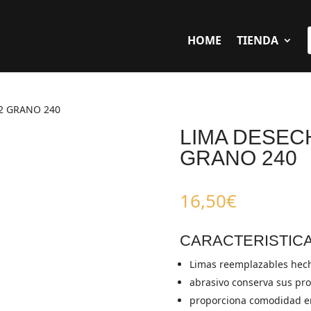
HOME
TIENDA
42 GRANO 240
LIMA DESEC
GRANO 240
16,50
€
CARACTERISTIC
Limas reemplazables hec
abrasivo conserva sus p
proporciona comodidad en