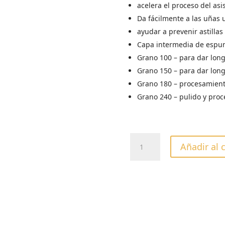
acelera el proceso del asi
Da fácilmente a las uñas 
ayudar a prevenir astillas 
Capa intermedia de espum
Grano 100 – para dar longi
Grano 150 – para dar longi
Grano 180 – procesamiento
Grano 240 – pulido y proc
LIMA
Añadir al 
DESECHABLE
EXCLUSIVE
42
GRANO
240
cantidad