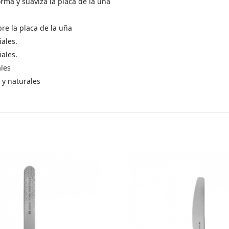
orma y suaviza la placa de la uña
re la placa de la uña
iales.
iales.
ales
 y naturales