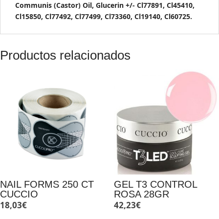
Communis (Castor) Oil, Glucerin +/- Cl77891, Cl45410,
Cl15850, Cl77492, Cl77499, Cl73360, Cl19140, Cl60725.
Productos relacionados
NAIL FORMS 250 CT
GEL T3 CONTROL
CUCCIO
ROSA 28GR
18,03
€
42,23
€