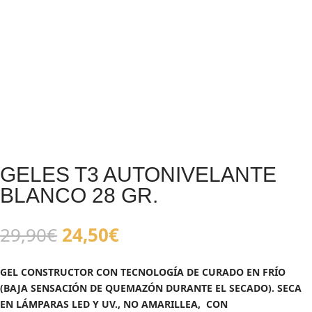
GELES T3 AUTONIVELANTE
BLANCO 28 GR.
El
El
29,90
€
24,50
€
precio
precio
original
actual
GEL CONSTRUCTOR CON TECNOLOGÍA DE CURADO EN FRÍO
era:
es:
(BAJA SENSACIÓN DE QUEMAZÓN DURANTE EL SECADO).
SECA
29,90€.
24,50€.
EN LÁMPARAS LED Y UV., NO AMARILLEA, CON