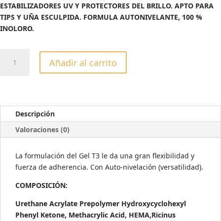
ESTABILIZADORES UV Y PROTECTORES DEL BRILLO. APTO PARA
TIPS Y UÑA ESCULPIDA.
FORMULA AUTONIVELANTE, 100 %
INOLORO.
GELES
Añadir al carrito
T3
AUTONIVELANTE
BLANCO
28
GR.
Descripción
cantidad
Valoraciones (0)
La formulación del Gel T3 le da una gran flexibilidad y
fuerza de adherencia. Con Auto-nivelación (versatilidad).
COMPOSICIÓN:
Urethane Acrylate Prepolymer Hydroxycyclohexyl
Phenyl Ketone, Methacrylic Acid, HEMA,Ricinus