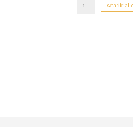
FRESA
Añadir al 
TAMBOR
VERDE
050
cantidad