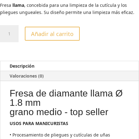
Fresa
llama
, concebida para una limpieza de la cutícula y los
pliegues ungueales. Su diseño permite una limpieza más eficaz.
FRESA
Añadir al carrito
LLAMA
AZUL
PUNTA
018
(copia)
Descripción
cantidad
Valoraciones (0)
Fresa de diamante llama Ø
1.8 mm
grano medio - top seller
USOS PARA MANICURISTAS
• Procesamiento de pliegues y cutículas de uñas