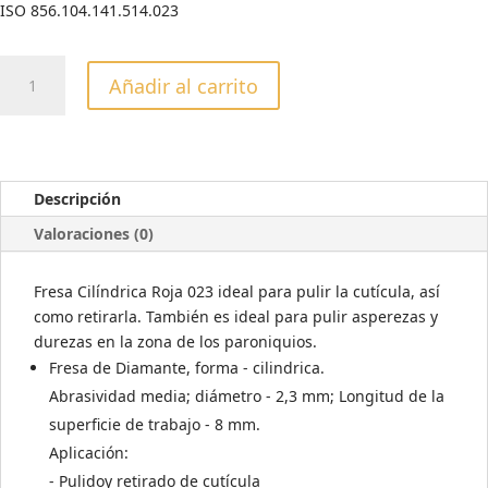
ISO 856.104.141.514.023
FRESA
Añadir al carrito
CILÍNDRICA
ROJA
023
cantidad
Descripción
Valoraciones (0)
Fresa Cilíndrica Roja 023 ideal para pulir la cutícula, así
como retirarla. También es ideal para pulir asperezas y
durezas en la zona de los paroniquios.
Fresa de Diamante, forma - cilindrica.
Abrasividad media; diámetro - 2,3 mm; Longitud de la
superficie de trabajo - 8 mm.
Aplicación:
- Pulidoy retirado de cutícula