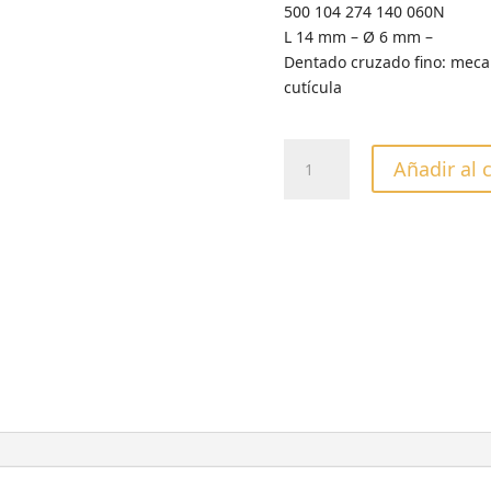
500 104 274 140 060N
L 14 mm – Ø 6 mm –
Dentado cruzado fino: mecani
cutícula
FRESA
Añadir al 
CARBURO
TUNGSTENO
ROJA
GRANADA
cantidad