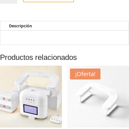
Led
uñas
Mini
Tips
Descripción
cantidad
Productos relacionados
¡Oferta!