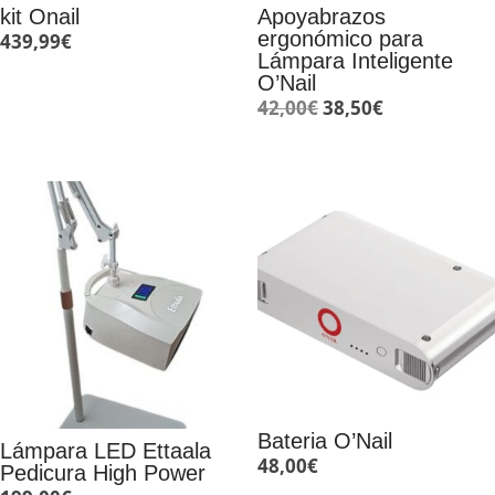
kit Onail
Apoyabrazos
ergonómico para
439,99
€
Lámpara Inteligente
O’Nail
El
El
42,00
€
38,50
€
precio
precio
original
actual
era:
es:
42,00€.
38,50€.
Bateria O’Nail
Lámpara LED Ettaala
48,00
€
Pedicura High Power