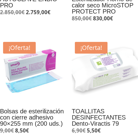
PRO
calor seco MicroSTOP
PROTECT PRO
El
El
2.850,00
€
2.759,00
€
El
El
850,00
€
830,00
€
precio
precio
precio
precio
original
actual
original
actual
era:
es:
era:
es:
2.850,00€.
2.759,00€.
¡Oferta!
¡Oferta!
850,00€.
830,00€.
Bolsas de esterilización
TOALLITAS
con cierre adhesivo
DESINFECTANTES
90×255 mm (200 uds.)
Dento-Viractis 79
El
El
El
El
9,00
€
8,50
€
6,90
€
5,50
€