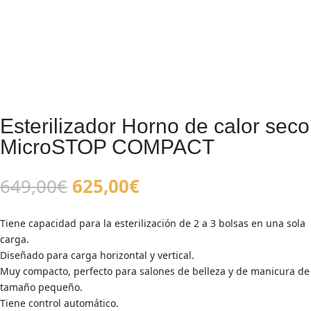
Esterilizador Horno de calor seco
MicroSTOP COMPACT
El
El
649,00
€
625,00
€
precio
precio
original
actual
Tiene capacidad para la esterilización de 2 a 3 bolsas en una sola
era:
es:
carga.
649,00€.
625,00€.
Diseñado para carga horizontal y vertical.
Muy compacto, perfecto para salones de belleza y de manicura de
tamaño pequeño.
Tiene control automático.