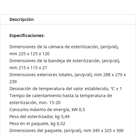
calor
seco
MicroSTOP
Descripción
COMPACT
cantidad
Especificaciones:
Dimensiones de la cámara de esterilización, (an/p/al),
mm 225 х 125 х 120
Dimensiones de la bandeja de esterilización, (an/p/al),
mm 215 х 115 х 27
Dimensiones exteriores totales, (an/p/al), mm 288 х 270 х
239
Desviación de temperatura del valor establecido, ºС ± 1
Tiempo de calentamiento hasta la temperatura de
esterilización, min. 15-20
Consumo máximo de energía, kW 0,5
Peso del esterilizador, kg 5,44
Peso en el paquete, kg 6,52
Dimensiones del paquete, (an/p/al), mm 345 х 325 х 300