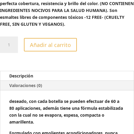
perfecta cobertura, resistencia y brillo del color. (NO CONTIENEN
INGREDIENTES NOCIVOS PARA LA SALUD HUMANA). Son
esmaltes libres de componentes tóxicos -12 FREE- (CRUELTY
FREE, SIN GLUTEN Y VEGANOS).
ESMALTE
Añadir al carrito
SEMIPERMANTE
VENEER
JAVA
VA
VOOM!
Descripción
-13ML
Valoraciones (0)
cantidad
deseado, con cada botella se pueden efectuar de 60 a
80 aplicaciones, además tiene una fórmula estabilizada
con la cual no se evapora, espesa, compacta o
amarillenta.
Formulado con emolientes acondicionadores, nunca