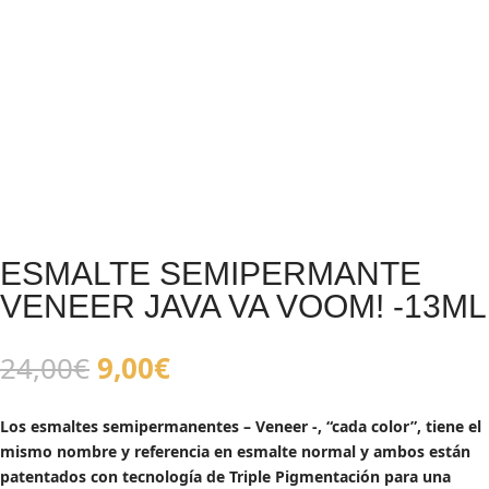
ESMALTE SEMIPERMANTE
VENEER JAVA VA VOOM! -13ML
El
El
24,00
€
9,00
€
precio
precio
original
actual
Los esmaltes semipermanentes – Veneer -, “cada color”, tiene el
era:
es:
mismo nombre y referencia en esmalte normal y ambos están
24,00€.
9,00€.
patentados con tecnología de Triple Pigmentación para una