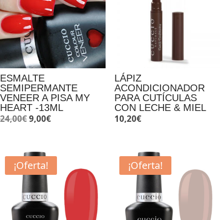
ESMALTE
LÁPIZ
SEMIPERMANTE
ACONDICIONADOR
VENEER A PISA MY
PARA CUTÍCULAS
HEART -13ML
CON LECHE & MIEL
El
El
24,00
€
9,00
€
10,20
€
precio
precio
original
actual
era:
es:
¡Oferta!
¡Oferta!
24,00€.
9,00€.