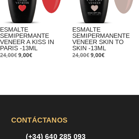
ESMALTE
ESMALTE
SEMIPERMANTE
SEMIPERMANENTE
VENEER A KISS IN
VENEER SKIN TO
PARIS -13ML
SKIN -13ML
El
El
El
El
24,00
€
9,00
€
24,00
€
9,00
€
precio
precio
precio
precio
original
actual
original
actual
era:
es:
era:
es:
24,00€.
9,00€.
24,00€.
9,00€.
CONTÁCTANOS
(+34) 640 285 093