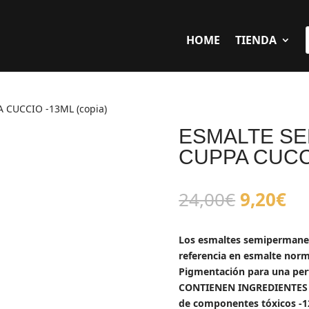
HOME
TIENDA
CUCCIO -13ML (copia)
ESMALTE S
CUPPA CUCCI
El
El
24,00
€
9,20
€
precio
pr
original
ac
Los esmaltes semipermanent
era:
es
referencia en esmalte norm
24,00€.
9,
Pigmentación para una perfe
CONTIENEN INGREDIENTES 
de componentes tóxicos -