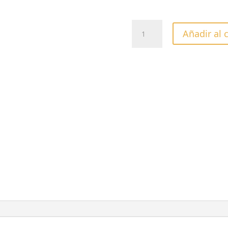
ESMALTE
Añadir al 
SEMIPERMANTE
VENEER
CUPPA
CUCCIO
-13ML
(copia)
cantidad