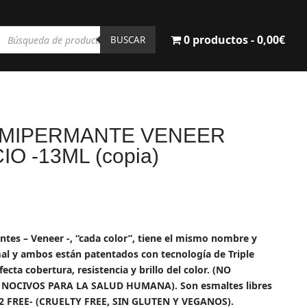
Búsqueda
0 productos
0,00€
de
BUSCAR
productos
EMIPERMANTE VENEER
O -13ML (copia)
ecio
tual
es – Veneer -, “cada color”, tiene el mismo nombre y
:
al y ambos están patentados con tecnología de Triple
20€.
cta cobertura, resistencia y brillo del color. (NO
NOCIVOS PARA LA SALUD HUMANA). Son esmaltes libres
12 FREE- (CRUELTY FREE, SIN GLUTEN Y VEGANOS).