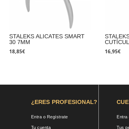
STALEKS ALICATES SMART
STALEKS
30 7MM
CUTÍCUL
18,85
€
16,95
€
¿ERES PROFESIONAL?
CUE
Entra o Regístrate
Entra 
Tu cuenta
Tus p