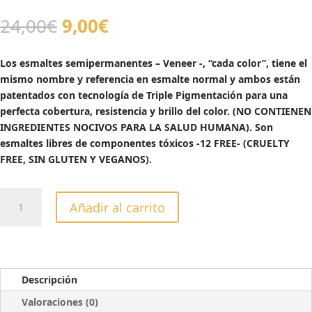
El
El
24,00
€
9,00
€
precio
precio
original
actual
Los esmaltes semipermanentes – Veneer -, “cada color”, tiene el
era:
es:
mismo nombre y referencia en esmalte normal y ambos están
24,00€.
9,00€.
patentados con tecnología de Triple Pigmentación para una
perfecta cobertura, resistencia y brillo del color. (NO CONTIENEN
INGREDIENTES NOCIVOS PARA LA SALUD HUMANA). Son
esmaltes libres de componentes tóxicos -12 FREE- (CRUELTY
FREE, SIN GLUTEN Y VEGANOS).
ESMALTE
Añadir al carrito
SEMIPERMANENTE
VENEER
SHAKING
MY
MOROCCO
Descripción
-13ML
Valoraciones (0)
cantidad