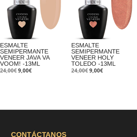
ESMALTE
ESMALTE
SEMIPERMANTE
SEMIPERMANTE
VENEER JAVA VA
VENEER HOLY
VOOM! -13ML
TOLEDO -13ML
El
El
El
El
24,00
€
9,00
€
24,00
€
9,00
€
precio
precio
precio
precio
original
actual
original
actual
era:
es:
era:
es:
24,00€.
9,00€.
24,00€.
9,00€.
CONTÁCTANOS