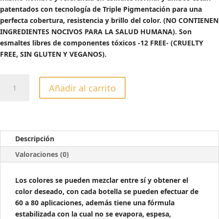
24,00€.
9,00€.
patentados con tecnología de Triple Pigmentación para una
perfecta cobertura, resistencia y brillo del color. (NO CONTIENEN
INGREDIENTES NOCIVOS PARA LA SALUD HUMANA). Son
esmaltes libres de componentes tóxicos -12 FREE- (CRUELTY
FREE, SIN GLUTEN Y VEGANOS).
ESMALTE
Añadir al carrito
SEMIPERMANENTE
VENEER
RED
EYE
TO
Descripción
SHANGHAI
Valoraciones (0)
-13ML
cantidad
Los colores se pueden mezclar entre sí y obtener el
color deseado, con cada botella se pueden efectuar de
60 a 80 aplicaciones, además tiene una fórmula
estabilizada con la cual no se evapora, espesa,