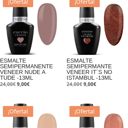
¡Oferta!
¡Oferta!
ESMALTE
ESMALTE
SEMIPERMANENTE
SEMIPERMANTE
VENEER NUDE A
VENEER IT´S NO
TUDE -13ML
ISTAMBUL -13ML
El
El
El
El
24,00
€
9,00
€
24,00
€
9,00
€
precio
precio
precio
precio
original
actual
original
actual
era:
es:
era:
es:
¡Oferta!
¡Oferta!
24,00€.
9,00€.
24,00€.
9,00€.