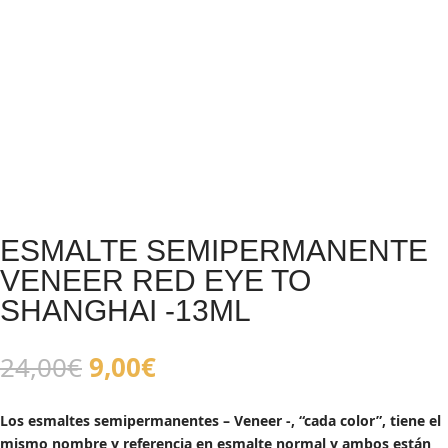
ESMALTE SEMIPERMANENTE
VENEER RED EYE TO
SHANGHAI -13ML
El
El
24,00
€
9,00
€
precio
precio
original
actual
Los esmaltes semipermanentes – Veneer -, “cada color”, tiene el
era:
es:
mismo nombre y referencia en esmalte normal y ambos están