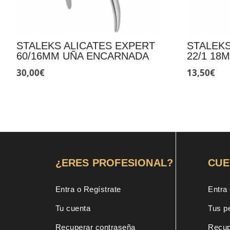
STALEKS ALICATES EXPERT
STALEKS
60/16MM UÑA ENCARNADA
22/1 18
30,00
€
13,50
€
¿ERES PROFESIONAL?
CUE
Entra o Regístrate
Entra 
Tu cuenta
Tus p
Recuperar contraseña
Recup