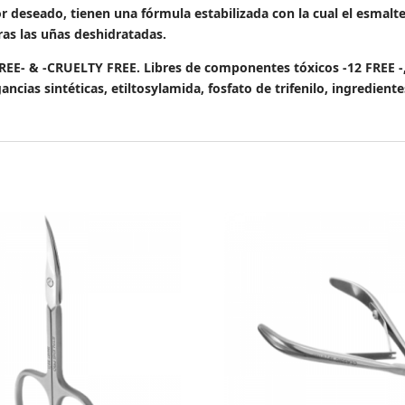
or deseado, tienen una fórmula estabilizada con la cual el esmalt
as las uñas deshidratadas.
 -CRUELTY FREE. Libres de componentes tóxicos -12 FREE -, “s
gancias sintéticas, etiltosylamida, fosfato de trifenilo, ingredien