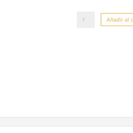
ESMALTE
Añadir al 
CUCCIO
COLOR
SHAKE
IT
UP
-13ML
cantidad