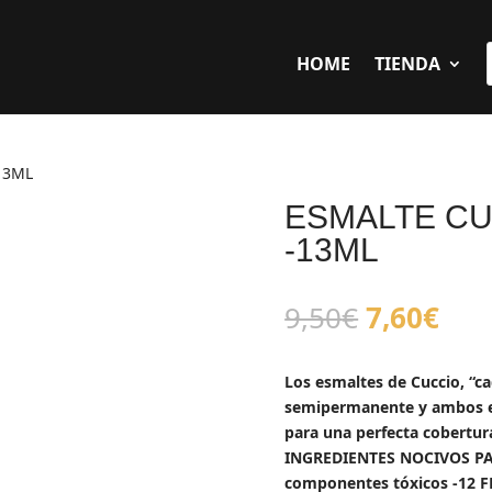
HOME
TIENDA
13ML
ESMALTE CU
-13ML
El
El
9,50
€
7,60
€
precio
pre
original
act
Los esmaltes de Cuccio, “c
era:
es:
semipermanente y ambos es
9,50€.
7,6
para una perfecta cobertura
INGREDIENTES NOCIVOS PA
componentes tóxicos -12 