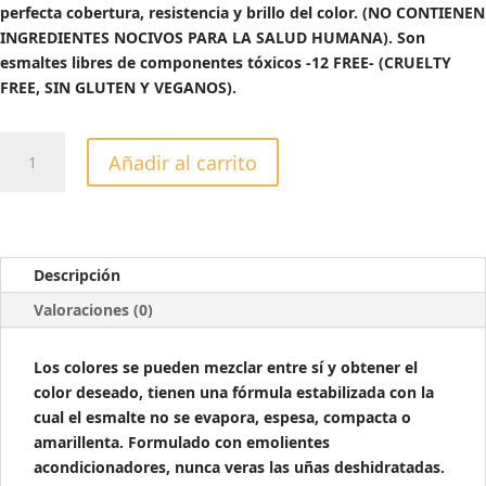
perfecta cobertura, resistencia y brillo del color. (NO CONTIENEN
INGREDIENTES NOCIVOS PARA LA SALUD HUMANA). Son
esmaltes libres de componentes tóxicos -12 FREE- (CRUELTY
FREE, SIN GLUTEN Y VEGANOS).
ESMALTE
Añadir al carrito
CUCCIO
COLOR
RED
EYE
TO
Descripción
SHANGHAI
Valoraciones (0)
-13ML
cantidad
Los colores se pueden mezclar entre sí y obtener el
color deseado, tienen una fórmula estabilizada con la
cual el esmalte no se evapora, espesa, compacta o
amarillenta. Formulado con emolientes
acondicionadores, nunca veras las uñas deshidratadas.