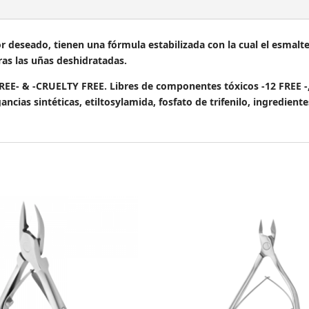
or deseado, tienen una fórmula estabilizada con la cual el esmalt
as las uñas deshidratadas.
 -CRUELTY FREE. Libres de componentes tóxicos -12 FREE -, “s
gancias sintéticas, etiltosylamida, fosfato de trifenilo, ingredien