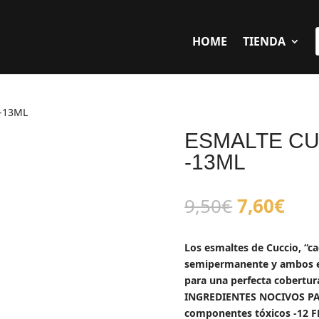
HOME
TIENDA
-13ML
ESMALTE CU
-13ML
El
El
9,50
€
7,60
€
precio
pre
original
act
Los esmaltes de Cuccio, “c
era:
es:
semipermanente y ambos es
9,50€.
7,6
para una perfecta cobertura
INGREDIENTES NOCIVOS PA
componentes tóxicos -12 