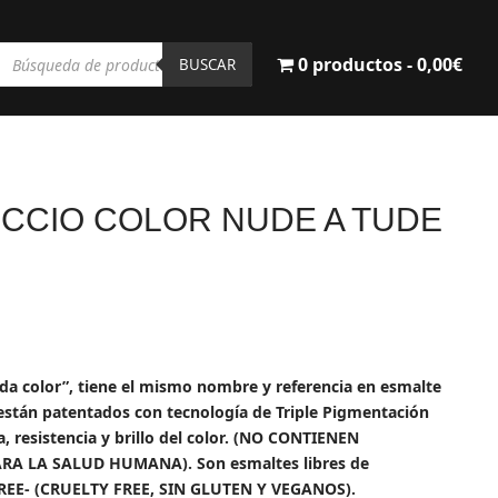
Búsqueda
0 productos
0,00€
de
BUSCAR
productos
CCIO COLOR NUDE A TUDE
cio
ual
ada color”, tiene el mismo nombre y referencia en esmalte
tán patentados con tecnología de Triple Pigmentación
0€.
, resistencia y brillo del color. (NO CONTIENEN
RA LA SALUD HUMANA). Son esmaltes libres de
FREE- (CRUELTY FREE, SIN GLUTEN Y VEGANOS).