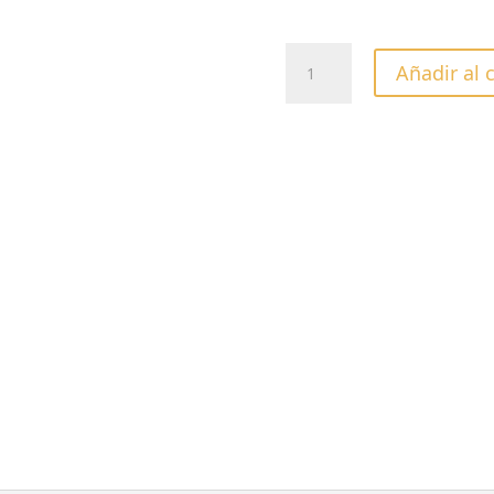
ESMALTE
Añadir al 
CUCCIO
COLOR
NUDE
A
TUDE
-13ML
cantidad