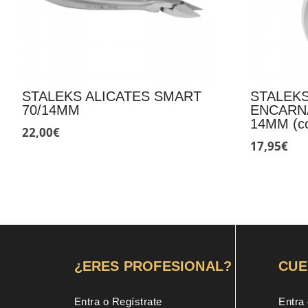
STALEKS ALICATES SMART
STALEKS
70/14MM
ENCARNA
14MM (co
22,00
€
17,95
€
¿ERES PROFESIONAL?
CUE
Entra o Regístrate
Entra 