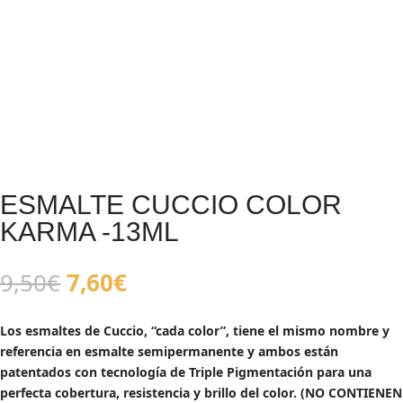
ESMALTE CUCCIO COLOR
KARMA -13ML
El
El
9,50
€
7,60
€
precio
precio
original
actual
Los esmaltes de Cuccio, “cada color”, tiene el mismo nombre y
era:
es:
referencia en esmalte semipermanente y ambos están
9,50€.
7,60€.
patentados con tecnología de Triple Pigmentación para una
perfecta cobertura, resistencia y brillo del color. (NO CONTIENEN