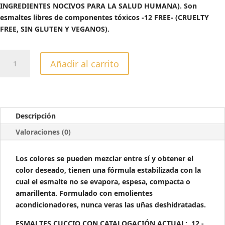
INGREDIENTES NOCIVOS PARA LA SALUD HUMANA). Son
esmaltes libres de componentes tóxicos -12 FREE- (CRUELTY
FREE, SIN GLUTEN Y VEGANOS).
ESMALTE
Añadir al carrito
CUCCIO
COLOR
KARMA
-13ML
cantidad
Descripción
Valoraciones (0)
Los colores se pueden mezclar entre sí y obtener el
color deseado, tienen una fórmula estabilizada con la
cual el esmalte no se evapora, espesa, compacta o
amarillenta. Formulado con emolientes
acondicionadores, nunca veras las uñas deshidratadas.
ESMALTES CUCCIO CON CATALOGACIÓN ACTUAL: 12 -