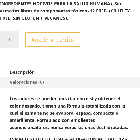
INGREDIENTES NOCIVOS PARA LA SALUD HUMANA). Son
esmaltes libres de componentes tóxicos -12 FREE- (CRUELTY
FREE, SIN GLUTEN Y VEGANOS).
ESMALTE
Añadir al carrito
CUCCIO
COLOR
HOLY
TOLEDO
-13ML
Descripción
cantidad
Valoraciones (0)
Los colores se pueden mezclar entre sí y obtener el
color deseado, tienen una fórmula estabilizada con la
cual el esmalte no se evapora, espesa, compacta o
amarillenta. Formulado con emolientes
acondicionadores, nunca veras las uñas deshidratadas.
ESMALTES CUCCIO CON CATALOGACIÓN ACTUAL: 12 -