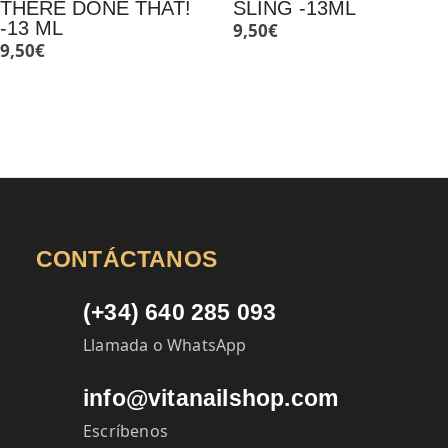
THERE DONE THAT!
SLING -13ML
-13 ML
9,50
€
9,50
€
CONTÁCTANOS
(+34) 640 285 093
Llamada o WhatsApp
info@vitanailshop.com
Escríbenos