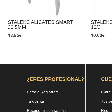
STALEKS ALICATES SMART
STALEKS
30 5MM
10/3
18,85
€
10,00
€
¿ERES PROFESIONAL?
CUE
Entra o Regístrate
Entra 
Tu cuenta
Tus p
Recuperar contraseña
Recup