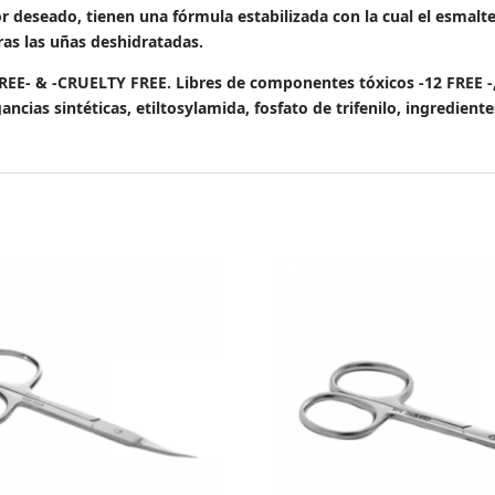
or deseado, tienen una fórmula estabilizada con la cual el esmalt
as las uñas deshidratadas.
 -CRUELTY FREE. Libres de componentes tóxicos -12 FREE -, “s
gancias sintéticas, etiltosylamida, fosfato de trifenilo, ingredien