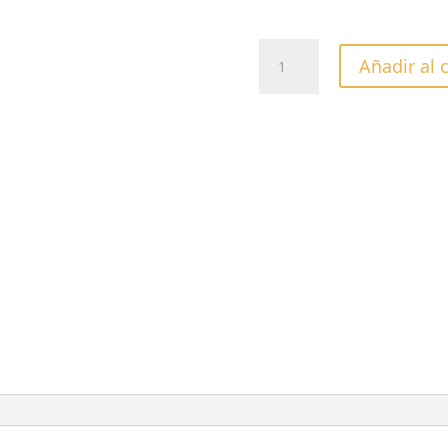
ESMALTE
Añadir al 
CUCCIO
COLOR
HEART
AND
SEOUL
-13ML
cantidad