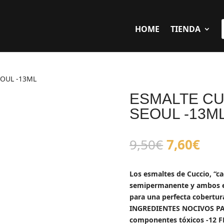
HOME
TIENDA
OUL -13ML
ESMALTE CU
SEOUL -13M
El
El
9,50
€
7,60
€
precio
pre
original
act
Los esmaltes de Cuccio, “c
era:
es:
semipermanente y ambos es
9,50€.
7,6
para una perfecta cobertura
INGREDIENTES NOCIVOS PA
componentes tóxicos -12 