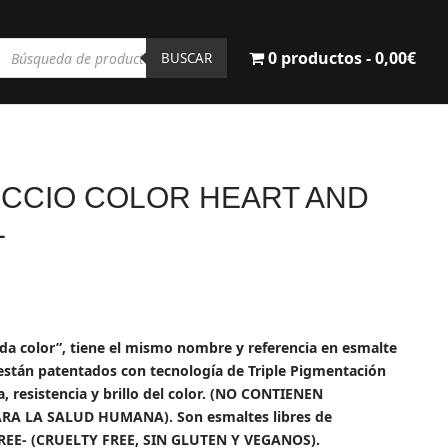
Búsqueda
0 productos
0,00€
de
BUSCAR
productos
CCIO COLOR HEART AND
L
cio
ual
ada color”, tiene el mismo nombre y referencia en esmalte
tán patentados con tecnología de Triple Pigmentación
0€.
, resistencia y brillo del color. (NO CONTIENEN
RA LA SALUD HUMANA). Son esmaltes libres de
FREE- (CRUELTY FREE, SIN GLUTEN Y VEGANOS).