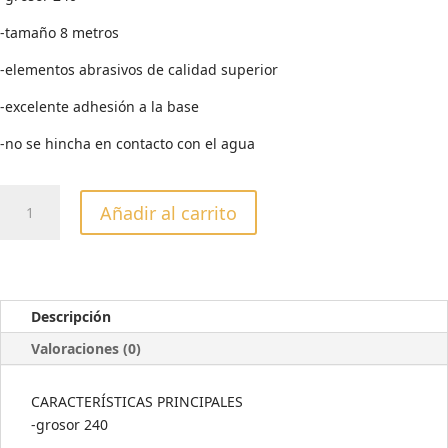
-tamaño 8 metros
-elementos abrasivos de calidad superior
-excelente adhesión a la base
-no se hincha en contacto con el agua
DONUT
Añadir al carrito
LIMA
FUNDA
8
METROS
CORTADOR
Descripción
GRANO
Valoraciones (0)
240
cantidad
CARACTERÍSTICAS PRINCIPALES
-grosor 240