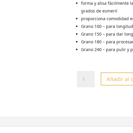
forma y alisa fácilmente l
grados de esmeril
proporciona comodidad en
Grano 100 – para longitu
Grano 150 – para dar longi
Grano 180 – para procesar 
Grano 240 – para pulir y p
DONUT
Añadir al 
PEGABLE
EXCLUSIVE
GRANO
150
cantidad