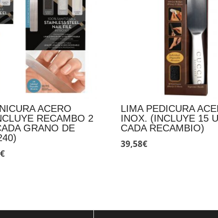
ANICURA ACERO
LIMA PEDICURA AC
INCLUYE RECAMBO 2
INOX. (INCLUYE 15 
CADA GRANO DE
CADA RECAMBIO)
240)
39,58
€
El
4
€
cio
precio
inal
actual
es:
€.
4,84€.