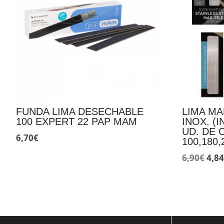
FUNDA LIMA DESECHABLE
LIMA M
100 EXPERT 22 PAP MAM
INOX. (
UD. DE 
6,70
€
100,180,
El
6,90
€
4,8
pre
orig
era:
6,90