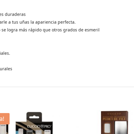
des duraderas
rle a tus uñas la apariencia perfecta.
do se logra más rápido que otros grados de esmeril
iales.
turales
a!