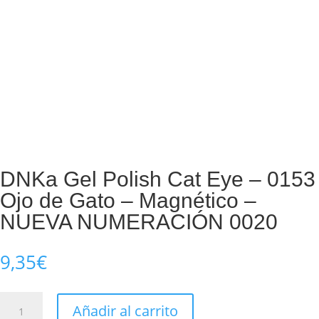
DNKa Gel Polish Cat Eye – 0153
Ojo de Gato – Magnético –
NUEVA NUMERACIÓN 0020
9,35
€
DNKa
Añadir al carrito
Gel