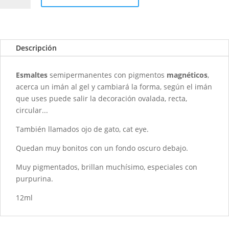
Polish
Cat
Eye
-
Descripción
0153
Ojo
Esmaltes
semipermanentes con pigmentos
magnéticos
,
de
acerca un imán al gel y cambiará la forma, según el imán
Gato
que uses puede salir la decoración ovalada, recta,
-
circular...
Magnético
-
También llamados ojo de gato, cat eye.
NUEVA
Quedan muy bonitos con un fondo oscuro debajo.
NUMERACIÓN
0020
Muy pigmentados, brillan muchísimo, especiales con
cantidad
purpurina.
12ml