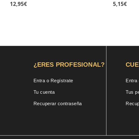
12,95
€
5,15
€
¿ERES PROFESIONAL?
CUE
Entra o Regístrate
Entra 
Tu cuenta
Tus p
Recuperar contraseña
Recup