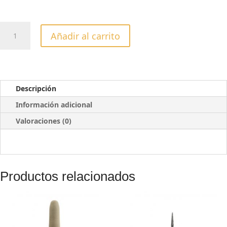
DESGASTADOR
Añadir al carrito
MAGIC
BITS
-
DIAMOND
FISSURE
Descripción
BLANCO
Información adicional
cantidad
Valoraciones (0)
Productos relacionados