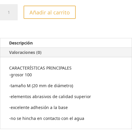
DESECHABLES
Añadir al carrito
PARA
PODODISC
M
GRANO
100
Descripción
(50
Valoraciones (0)
UDS)
cantidad
CARACTERÍSTICAS PRINCIPALES
-grosor 100
-tamaño M (20 mm de diámetro)
-elementos abrasivos de calidad superior
-excelente adhesión a la base
-no se hincha en contacto con el agua