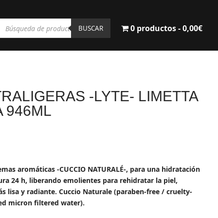
Búsqueda
0 productos
0,00€
de
BUSCAR
productos
RALIGERAS -LYTE- LIMETTA
A 946ML
l
recio
ctual
cremas aromáticas -CUCCIO NATURALÉ-, para una hidratación
s:
ra 24 h, liberando emolientes para rehidratar la piel,
4,43€.
 lisa y radiante. Cuccio Naturale (paraben-free / cruelty-
ied micron filtered water).