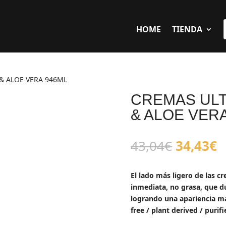
HOME
TIENDA
 & ALOE VERA 946ML
CREMAS ULT
& ALOE VER
El
E
43,04
€
34,43
€
precio
p
original
a
El lado más ligero de las 
era:
e
inmediata, no grasa, que du
43,04€.
3
logrando una apariencia más
free / plant derived / purif