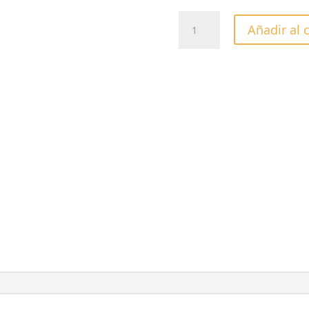
CREMAS
Añadir al 
ULTRALIGERAS
-
LYTE-
LIMETTA
&
ALOE
VERA
946ML
cantidad