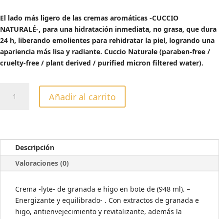
precio
precio
original
actual
El lado más ligero de las cremas aromáticas -CUCCIO
era:
es:
NATURALÉ-, para una hidratación inmediata, no grasa, que dura
43,04€.
34,43€.
24 h, liberando emolientes para rehidratar la piel, logrando una
apariencia más lisa y radiante. Cuccio Naturale (paraben-free /
cruelty-free / plant derived / purified micron filtered water).
CREMAS
Añadir al carrito
ULTRALIGERAS
-
LYTE-
GRANADA
&
Descripción
HIGO
Valoraciones (0)
946ML
cantidad
Crema -lyte- de granada e higo en bote de (948 ml). –
Energizante y equilibrado- . Con extractos de granada e
higo, antienvejecimiento y revitalizante, además la