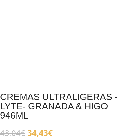
CREMAS ULTRALIGERAS -
LYTE- GRANADA & HIGO
946ML
El
El
43,04
€
34,43
€