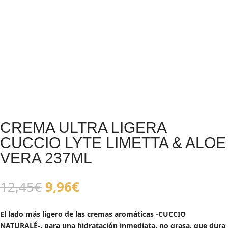
CREMA ULTRA LIGERA
CUCCIO LYTE LIMETTA & ALOE
VERA 237ML
El
El
12,45
€
9,96
€
precio
precio
original
actual
El lado más ligero de las cremas aromáticas -CUCCIO
era:
es:
NATURALÉ-, para una hidratación inmediata, no grasa, que dura