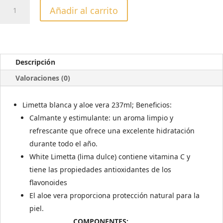
CREMA
Añadir al carrito
ULTRA
LIGERA
CUCCIO
LYTE
LIMETTA
Descripción
&
Valoraciones (0)
ALOE
VERA
237ML
Limetta blanca y aloe vera 237ml; Beneficios:
cantidad
Calmante y estimulante: un aroma limpio y
refrescante que ofrece una excelente hidratación
durante todo el año.
White Limetta (lima dulce) contiene vitamina C y
tiene las propiedades antioxidantes de los
flavonoides
El aloe vera proporciona protección natural para la
piel.
COMPONENTES: