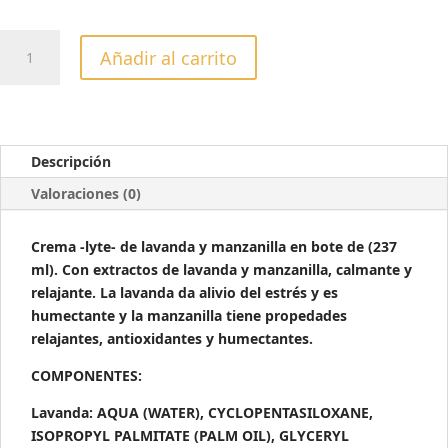
CREMA
Añadir al carrito
ULTRA
LIGERA
CUCCIO
LYTE
LAVANDA
Descripción
&
Valoraciones (0)
MANZANILLA
237ML
Crema -lyte- de lavanda y manzanilla en bote de (237
cantidad
ml). Con extractos de lavanda y manzanilla, calmante y
relajante. La lavanda da alivio del estrés y es
humectante y la manzanilla tiene propedades
relajantes, antioxidantes y humectantes.
COMPONENTES:
Lavanda: AQUA (WATER), CYCLOPENTASILOXANE,
ISOPROPYL PALMITATE (PALM OIL), GLYCERYL