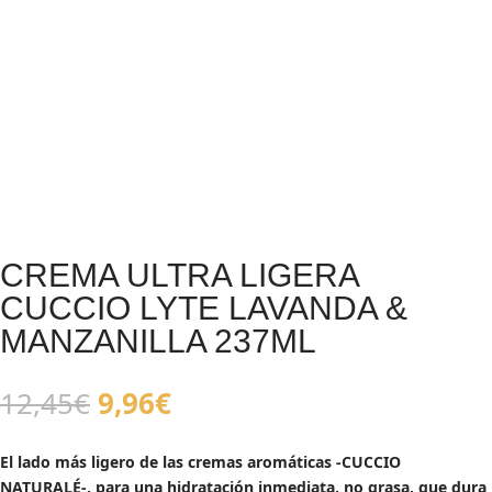
CREMA ULTRA LIGERA
CUCCIO LYTE LAVANDA &
MANZANILLA 237ML
El
El
12,45
€
9,96
€
precio
precio
original
actual
El lado más ligero de las cremas aromáticas -CUCCIO
era:
es:
NATURALÉ-, para una hidratación inmediata, no grasa, que dura