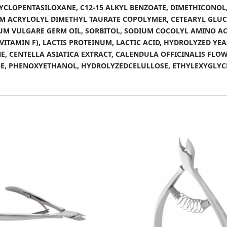
, CYCLOPENTASILOXANE, C12-15 ALKYL BENZOATE, DIMETHICONO
M ACRYLOLYL DIMETHYL TAURATE COPOLYMER, CETEARYL GLUCO
TICUM VULGARE GERM OIL, SORBITOL, SODIUM COCOLYL AMINO A
(VITAMIN F), LACTIS PROTEINUM, LACTIC ACID, HYDROLYZED Y
, CENTELLA ASIATICA EXTRACT, CALENDULA OFFICINALIS FL
, PHENOXYETHANOL, HYDROLYZEDCELULLOSE, ETHYLEXYGLYCERI