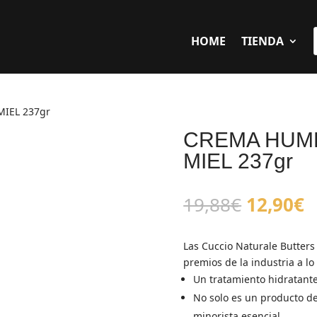
HOME
TIENDA
IEL 237gr
CREMA HUM
MIEL 237gr
El
E
19,88
€
12,90
€
precio
p
original
a
Las Cuccio Naturale Butter
era:
e
premios de la industria a lo
19,88€.
1
Un tratamiento hidratante
No solo es un producto de
minorista esencial