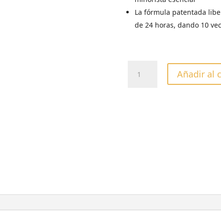
La fórmula patentada libe
de 24 horas, dando 10 vec
CREMA
Añadir al 
HUMECTANTE
CUCCIO
LECHE
&
MIEL
237gr
cantidad