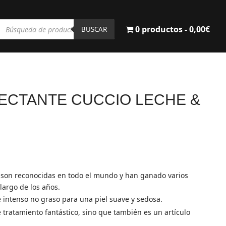
Búsqueda
0 productos
0,00€
de
BUSCAR
productos
ECTANTE CUCCIO LECHE &
l
recio
ctual
s son reconocidas en todo el mundo y han ganado varios
s:
 largo de los años.
2,90€.
 intenso no graso para una piel suave y sedosa.
 tratamiento fantástico, sino que también es un artículo