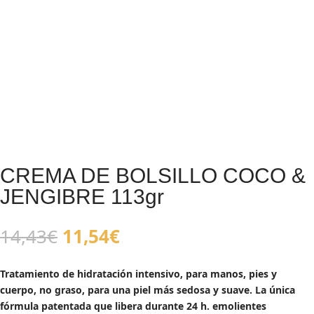
CREMA DE BOLSILLO COCO &
JENGIBRE 113gr
El
El
14,43
€
11,54
€
precio
precio
original
actual
Tratamiento de hidratación intensivo, para manos, pies y
era:
es:
cuerpo, no graso, para una piel más sedosa y suave. La única
14,43€.
11,54€.
fórmula patentada que libera durante 24 h. emolientes