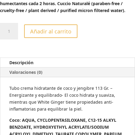
humectantes cada 2 horas. Cuccio Naturalé (paraben-free /
cruelty-free / plant derived / purified micron filtered water).
CREMA
Añadir al carrito
DE
BOLSILLO
COCO
&
JENGIBRE
Descripción
113gr
Valoraciones (0)
cantidad
Tubo crema hidratante de coco y jengibre 113 Gr. –
Energizante y equilibrado- El coco hidrata y suaviza,
mientras que White Ginger tiene propiedades anti-
inflamatorias para equilibrar la piel.
Coco: AQUA, CYCLOPENTASILOXANE, C12-15 ALKYL
BENZOATE, HYDROXYETHYL ACRYLATE/SODIUM
ACRYLOYL DIMETHYL TAURATE COPOLYMER, PARFUM