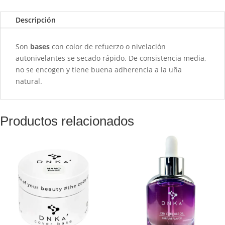
-
0082
Descripción
Tropics
-
Son
bases
con color de refuerzo o nivelación
12ml
autonivelantes se secado rápido. De consistencia media,
cantidad
no se encogen y tiene buena adherencia a la uña
natural.
Productos relacionados