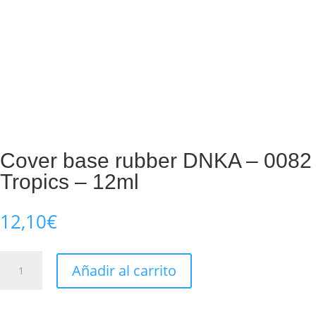
Cover base rubber DNKA – 0082
Tropics – 12ml
12,10
€
Cover
Añadir al carrito
base
rubber
DNKA