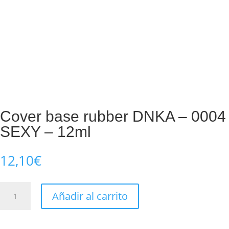
Cover base rubber DNKA – 0004
SEXY – 12ml
12,10
€
Cover
Añadir al carrito
base
rubber
DNKA