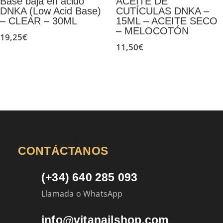
Base baja en ácido
ACEITE DE
DNKA (Low Acid Base)
CUTÍCULAS DNKA –
– CLEAR – 30ML
15ML – ACEITE SECO
– MELOCOTÓN
19,25
€
11,50
€
CONTÁCTANOS
(+34) 640 285 093
Llamada o WhatsApp
info@vitanailshop.com