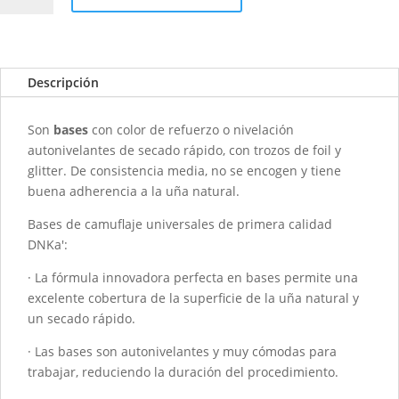
rubber
con
color
DNKA
Descripción
-
0096
Son
bases
con color de refuerzo o nivelación
Black
autonivelantes de secado rápido, con trozos de foil y
Dress
glitter. De consistencia media, no se encogen y tiene
-
buena adherencia a la uña natural.
12
ml
Bases de camuflaje universales de primera calidad
cantidad
DNKa':
· La fórmula innovadora perfecta en bases permite una
excelente cobertura de la superficie de la uña natural y
un secado rápido.
· Las bases son autonivelantes y muy cómodas para
trabajar, reduciendo la duración del procedimiento.