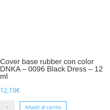
Cover base rubber con color
DNKA – 0096 Black Dress – 12
ml
12,10
€
Cover
Añadir al carrito
base