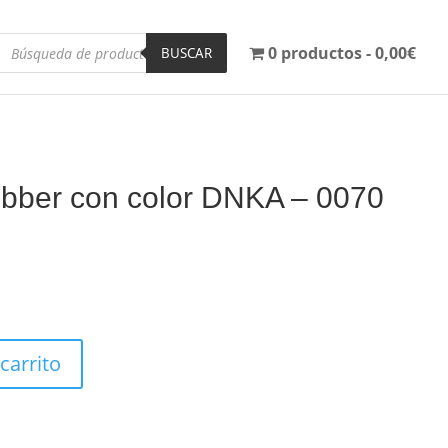
Búsqueda
0 productos
0,00€
de
BUSCAR
productos
ubber con color DNKA – 0070
 carrito