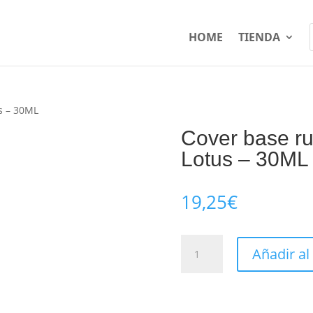
HOME
TIENDA
s – 30ML
Cover base r
Lotus – 30ML
19,25
€
Cover
Añadir al
base
rubber
con
color