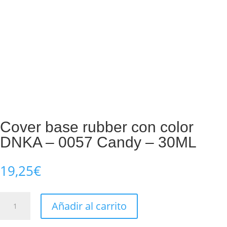
Cover base rubber con color
DNKA – 0057 Candy – 30ML
19,25
€
Cover
Añadir al carrito
base
rubber