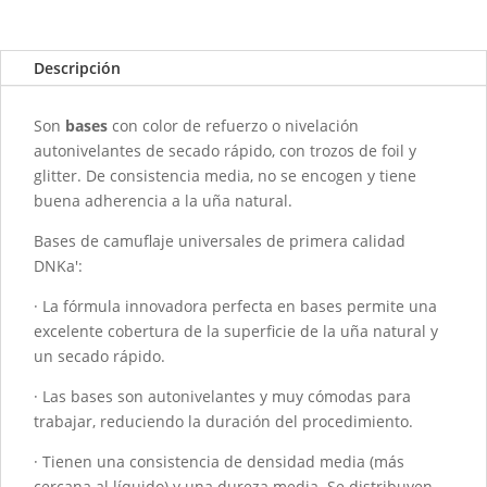
con
color
DNKA
Descripción
-
0057
Son
bases
con color de refuerzo o nivelación
Candy
autonivelantes de secado rápido, con trozos de foil y
-
glitter. De consistencia media, no se encogen y tiene
30ML
buena adherencia a la uña natural.
cantidad
Bases de camuflaje universales de primera calidad
DNKa':
· La fórmula innovadora perfecta en bases permite una
excelente cobertura de la superficie de la uña natural y
un secado rápido.
· Las bases son autonivelantes y muy cómodas para
trabajar, reduciendo la duración del procedimiento.
· Tienen una consistencia de densidad media (más
cercana al líquido) y una dureza media. Se distribuyen