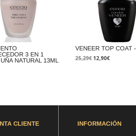
IENTO
VENEER TOP COAT -
ECEDOR 3 EN 1
El
El
25,29
€
12,90
€
 UÑA NATURAL 13ML
precio
precio
original
actual
era:
es:
25,29€.
12,90€.
NTA CLIENTE
INFORMACIÓN